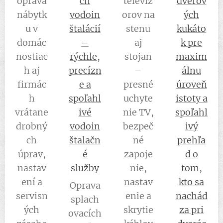
oprava
ch
televíz
dverov
nábytk
vodoin
orov na
ých
u v
štalácií
stenu
kukáto
domác
–
aj
k pre
nostiac
rýchle,
stojan
maxim
h aj
precízn
–
álnu
firmác
e a
presné
úroveň
h
spoľahl
uchyte
istoty a
vrátane
ivé
nie TV,
spoľahl
drobný
vodoin
bezpeč
ivý
ch
štalačn
né
prehľa
úprav,
é
zapoje
d o
nastav
služby
nie,
tom,
ení a
nastav
kto sa
Oprava
servisn
enie a
nachád
splach
ých
skrytie
za pri
ovacích