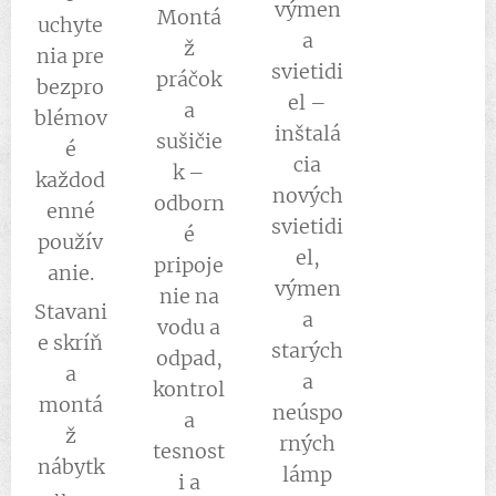
výmen
Montá
uchyte
a
ž
nia pre
svietidi
práčok
bezpro
el –
a
blémov
inštalá
sušičie
é
cia
k –
každod
nových
odborn
enné
svietidi
é
použív
el,
pripoje
anie.
výmen
nie na
Stavani
a
vodu a
e skríň
starých
odpad,
a
a
kontrol
montá
neúspo
a
ž
rných
tesnost
nábytk
lámp
i a