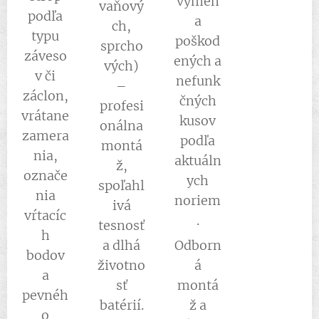
výmen
vaňový
podľa
a
ch,
typu
poškod
sprcho
záveso
ených a
vých)
v či
nefunk
–
záclon,
čných
profesi
vrátane
kusov
onálna
zamera
podľa
montá
nia,
aktuáln
ž,
označe
ych
spoľahl
nia
noriem
ivá
vŕtacíc
.
tesnosť
h
a dlhá
Odborn
bodov
životno
á
a
sť
montá
pevnéh
batérií.
ž a
o