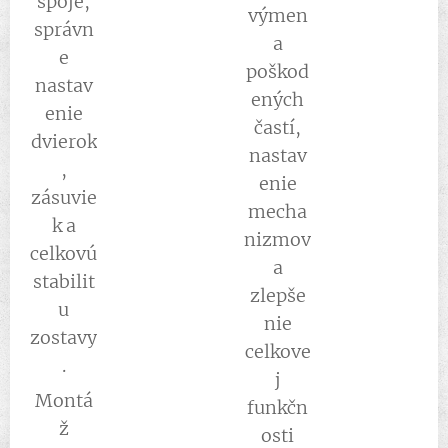
spoje,
výmen
správn
a
e
poškod
nastav
ených
enie
častí,
dvierok
nastav
,
enie
zásuvie
mecha
k a
nizmov
celkovú
a
stabilit
zlepše
u
nie
zostavy
celkove
.
j
Montá
funkčn
ž
osti