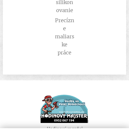
silikon
ovanie
Precízn
e
maliars
ke
práce
Hodinový manžel