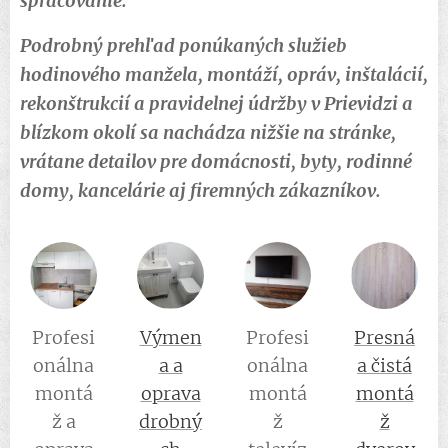
spracovanie.
Podrobný prehľad ponúkaných služieb
hodinového manžela, montáží, opráv, inštalácií,
rekonštrukcií a pravidelnej údržby v Prievidzi a
blízkom okolí sa nachádza nižšie na stránke,
vrátane detailov pre domácnosti, byty, rodinné
domy, kancelárie aj firemných zákazníkov.
Profesi
Výmen
Profesi
Presná
onálna
a a
onálna
a čistá
montá
oprava
montá
montá
ž a
drobný
ž
ž