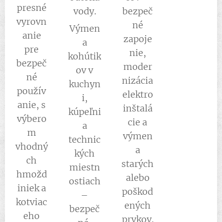
presné
vody.
bezpeč
vyrovn
né
Výmen
anie
zapoje
a
pre
nie,
kohútik
bezpeč
moder
ov v
né
nizácia
kuchyn
použív
elektro
i,
anie, s
inštalá
kúpeľni
výbero
cie a
a
m
výmen
technic
vhodný
a
kých
ch
starých
miestn
hmožd
alebo
ostiach
iniek a
poškod
–
kotviac
ených
bezpeč
eho
prvkov.