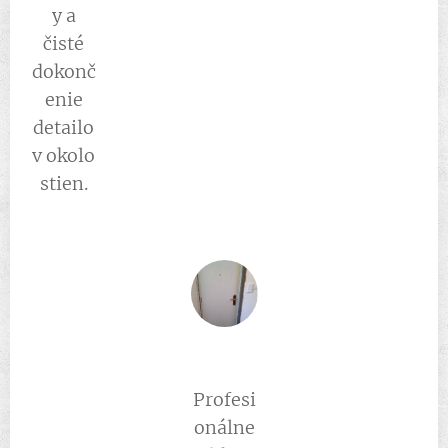
y a
čisté
dokonč
enie
detailo
v okolo
stien.
Profesi
onálne