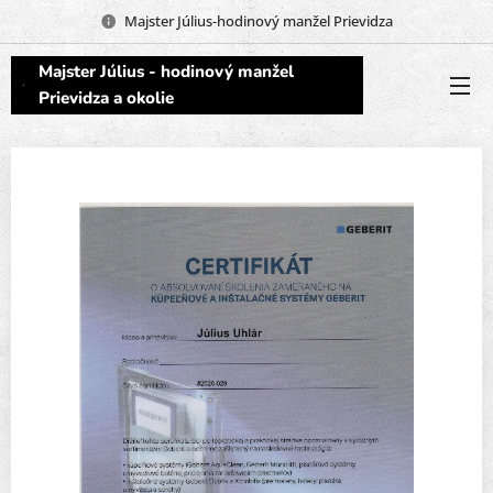
Majster Július-hodinový manžel Prievidza
Majster Július - hodinový
manžel
Prievidza a okolie
Opravím, vymením, poskladám,
doveziem, presťahujem 📞
0952 067 194📞