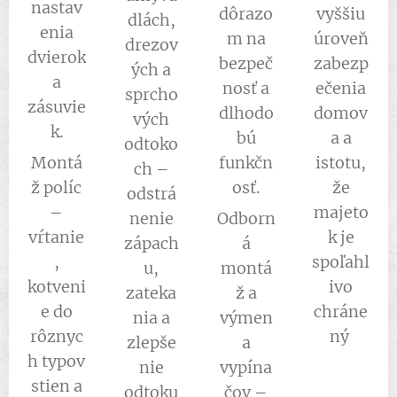
nastav
dôrazo
vyššiu
dlách,
enia
m na
úroveň
drezov
dvierok
bezpeč
zabezp
ých a
a
nosť a
ečenia
sprcho
zásuvie
dlhodo
domov
vých
k.
bú
a a
odtoko
Montá
funkčn
istotu,
ch –
ž políc
osť.
že
odstrá
–
majeto
nenie
Odborn
vŕtanie
k je
zápach
á
,
spoľahl
u,
montá
kotveni
ivo
zateka
ž a
e do
chráne
nia a
výmen
rôznyc
ný
zlepše
a
h typov
nie
vypína
stien a
odtoku
čov –