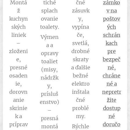
Montá
tiché
čné
zámko
ž
splach
zásuvk
v na
kuchyn
ovanie
y,
poštov
ských
toalety.
vypína
ých
liniek
če,
schrán
Výmen
–
svetlá,
kach
a a
zloženi
drobné
pre
opravy
e,
skraty
bezpeč
toaliet
presné
a ďalšie
né,
(misy,
osaden
bežné
chráne
nádržk
ie,
elektro
né a
y,
dorovn
inštala
nepretr
prísluš
anie
čné
žite
enstvo)
skrinie
problé
dostup
–
k a
my.
né
presná
príprav
doručo
montá
Rýchle