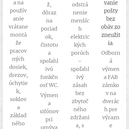
a na
vanie
ž,
odstrá
použív
pošty
dôraz
nenie
anie
bez
na
menšíc
vrátane
obáv zo
poriad
h
montá
zneužit
ok,
elektric
že
ia
.
čistotu
kých
pracov
a
porúch
Odborn
ných
spoľahl
–
á
dosiek,
ivú
spoľahl
výmen
drezov,
funkčn
ivý
a FAB
úchytie
osť WC.
zásah
zámko
k,
bez
v na
Výmen
soklov
zbytoč
dverác
a
a
ného
h pre
sifónov
základ
zdržani
výrazn
pri
ného
a, s
e
umýva