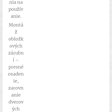
nia na
použív
anie.
Montá
ž
obložk
ových
zárubn
í –
presné
osaden
ie,
zarovn
anie
dverov
ých