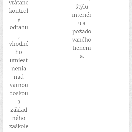
vrátane
štýlu
kontrol
interiér
y
u a
odťahu
požado
,
vaného
vhodné
tieneni
ho
a.
umiest
nenia
nad
varnou
doskou
a
základ
ného
zaškole