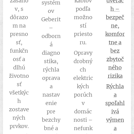
zásaho
káblov
dverác
systém
v, s
podľa
h –
ov
dôrazo
možno
bezpeč
Geberit
m na
stí
ne,
–
presno
priesto
komfor
odborn
sť,
ru.
tne a
á
funkčn
bez
diagno
Opravy
osť a
zbytoč
stika,
drobný
dlhú
ného
rýchla
ch
životno
rizika
oprava
elektric
sť
a
kých
Rýchla
všetkýc
nastav
porúch
a
h
enie
v
spoľahl
zostave
pre
domác
ivá
ných
bezchy
nosti –
výmen
prvkov.
bné a
nefunk
a