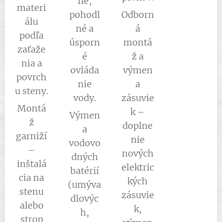
né,
materi
pohodl
Odborn
álu
né a
á
podľa
úsporn
montá
zaťaže
é
ž a
nia a
ovláda
výmen
povrch
nie
a
u steny.
vody.
zásuvie
Montá
k –
Výmen
ž
doplne
a
garniží
nie
vodovo
–
nových
dných
inštalá
elektric
batérií
cia na
kých
(umýva
stenu
zásuvie
dlovýc
alebo
k,
h,
strop