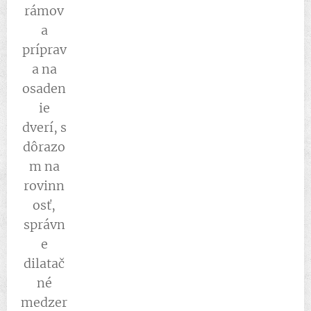
rámov
a
príprav
a na
osaden
ie
dverí, s
dôrazo
m na
rovinn
osť,
správn
e
dilatač
né
medzer