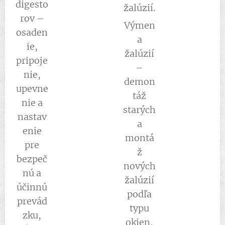
digesto
žalúzií.
rov –
Výmen
osaden
a
ie,
žalúzií
pripoje
–
nie,
demon
upevne
táž
nie a
starých
nastav
a
enie
montá
pre
ž
bezpeč
nových
nú a
žalúzií
účinnú
podľa
prevád
typu
zku,
okien,