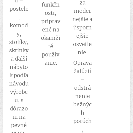
u –
za
funkčn
postele
moder
osti,
,
nejšie a
priprav
komod
úsporn
ené na
y,
ejšie
okamži
stolíky,
osvetle
té
skrinky
nie.
použív
a ďalší
anie.
Oprava
nábyto
žalúzií
k podľa
–
návodu
odstrá
výrobc
nenie
u, s
bežnýc
dôrazo
h
m na
porúch
pevné
,